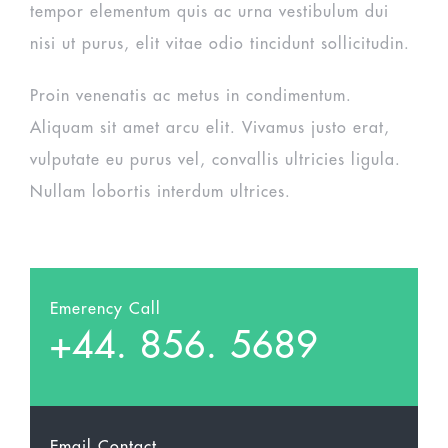
tempor elementum quis ac urna vestibulum dui
nisi ut purus, elit vitae odio tincidunt sollicitudin.
Proin venenatis ac metus in condimentum.
Aliquam sit amet arcu elit. Vivamus justo erat,
vulputate eu purus vel, convallis ultricies ligula.
Nullam lobortis interdum ultrices.
Emerency Call
+44. 856. 5689
Email Contact